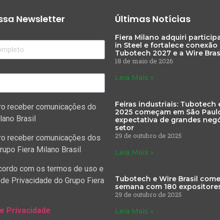
sa Newsletter
Últimas Notícias
Fiera Milano adquiri partici
in Steel e fortalece conexão
Tubotech 2027 e a Wire Bras
18 de maio de 2026
Leia Mais »
Feiras industriais: Tubotech 
ro receber comunicações do
2025 começam em São Paul
lano Brasil
expectativa de grandes negó
setor
29 de outubro de 2025
ro receber comunicações dos
rupo Fiera Milano Brasil
Leia Mais »
cordo com os termos de uso e
Tubotech e Wire Brasil com
 de Privacidade do Grupo Fiera
semana com 180 expositore
29 de outubro de 2025
de Privacidade
Leia Mais »