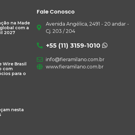
Fale Conosco
pação na Made
Avenida Angélica, 2491 - 20 andar -
 global com a
Cj. 203 / 204
il 2027
+55 (11) 3159-1010
info@fieramilano.com.br
e Wire Brasil
www.fieramilano.com.br
o com
cios para o
eçam nesta
s