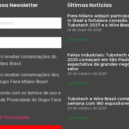
sa Newsletter
Últimas Notícias
Fiera Milano adquiri partici
in Steel e fortalece conexão
Tubotech 2027 e a Wire Bras
18 de maio de 2026
Leia Mais »
Feiras industriais: Tubotech 
ro receber comunicações do
2025 começam em São Paul
lano Brasil
expectativa de grandes negó
setor
29 de outubro de 2025
ro receber comunicações dos
rupo Fiera Milano Brasil
Leia Mais »
cordo com os termos de uso e
Tubotech e Wire Brasil com
 de Privacidade do Grupo Fiera
semana com 180 expositore
29 de outubro de 2025
de Privacidade
Leia Mais »