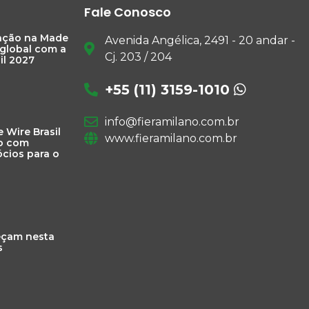
Fale Conosco
pação na Made
Avenida Angélica, 2491 - 20 andar -
 global com a
Cj. 203 / 204
il 2027
+55 (11) 3159-1010
info@fieramilano.com.br
e Wire Brasil
www.fieramilano.com.br
o com
cios para o
eçam nesta
s