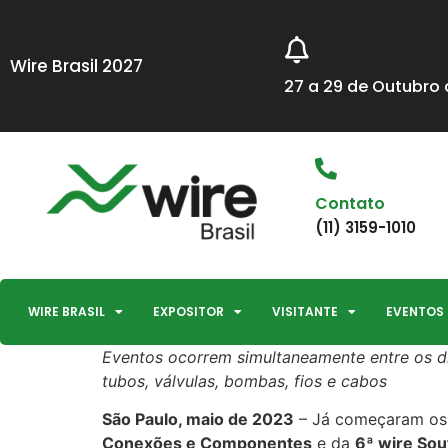
Wire Brasil 2027
27 a 29 de Outubro d
Contato
(11) 3159-1010
WIRE BRASIL
EXPOSITOR
VISITANTE
EVENTOS
Eventos ocorrem simultaneamente entre os d
tubos, válvulas, bombas, fios e cabos
São Paulo, maio de 2023
– Já começaram os 
Conexões e Componentes
e da
6ª wire Sou