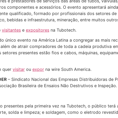
dores e prestadores de serviços das áreas de tubos, válvu
os componentes e acessórios. O evento apresentará ainda a
nte qualificado, formado por profissionais dos setores de p
o, bebidas e infraestrutura, mineração, entre muitos outro
e
visitantes
e
expositores
na Tubotech.
do único evento na América Latina a congregar as mais rec
, além de atrair compradores de toda a cadeia produtiva
 setores presentes estão fios e cabos, máquinas, equipame
m quer
visitar
ou
expor
na wire South America.
IDER
– Sindicato Nacional das Empresas Distribuidoras de P
sociação Brasileira de Ensaios Não Destrutivos e Inspeção.
o presentes pela primeira vez na Tubotech, o público terá
te, solda e limpeza; e soldagem, como o eletrodo revestid