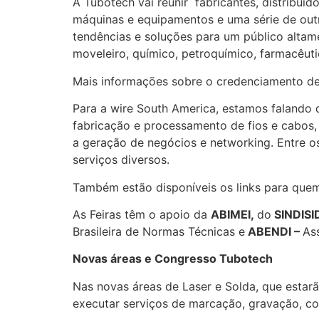
A Tubotech vai reunir fabricantes, distribui
máquinas e equipamentos e uma série de outr
tendências e soluções para um público altame
moveleiro, químico, petroquímico, farmacêutic
Mais informações sobre o credenciamento d
Para a wire South America, estamos falando 
fabricação e processamento de fios e cabos
a geração de negócios e networking. Entre os
serviços diversos.
Também estão disponíveis os links para que
As Feiras têm o apoio da
ABIMEI,
do
SINDIS
Brasileira de Normas Técnicas e
ABENDI –
As
Novas áreas e Congresso Tubotech
Nas novas áreas de Laser e Solda, que estarã
executar serviços de marcação, gravação, cor