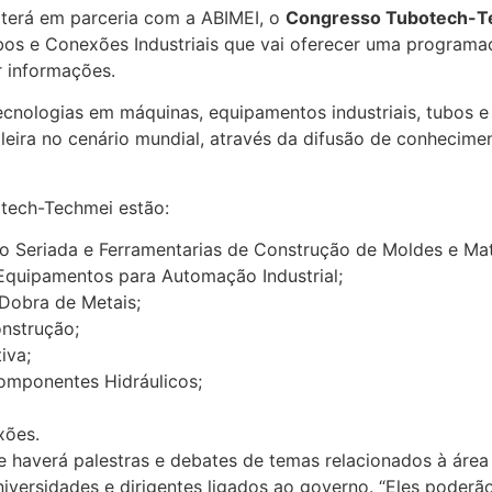
 terá em parceria com a ABIMEI, o
Congresso Tubotech-T
s e Conexões Industriais que vai oferecer uma programaçã
 informações.
nologias em máquinas, equipamentos industriais, tubos e a
ileira no cenário mundial, através da difusão de conhecim
otech-Techmei estão:
 Seriada e Ferramentarias de Construção de Moldes e Mat
Equipamentos para Automação Industrial;
Dobra de Metais;
nstrução;
iva;
omponentes Hidráulicos;
xões.
 haverá palestras e debates de temas relacionados à área 
iversidades e dirigentes ligados ao governo. “Eles poderã