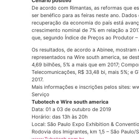
Cenário positivo
De acordo com Rimantas, as reformas que est
ser benéfico para as feiras neste ano. Dados 
recuperação da economia do país está avançan
crescimento nominal de 7% em relação a 2017
que, segundo Índice de Preços ao Produtor –
Os resultados, de acordo a Abinee, mostram 
representados na Wire south america, se de
4,69 bilhões, 5% a mais que em 2017; Compone
Telecomunicações, R$ 33,48 bi, mais 5%; e G
2017.
Mais informações e inscrições pelos sites: 
Serviço
Tubotech e Wire south america
Data: 01 a 03 de outubro de 2019
Horário: das 13h às 20h
Local: São Paulo Expo Exhibition & Conventi
Rodovia dos Imigrantes, km 1,5 – São Paulo/
www.Tubotech.com.br