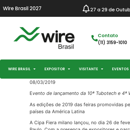
Wire Brasil 2027
27 a 29 de Outub
Contato
(11) 3159-1010
WIRE BRASIL
EXPOSITOR
VISITANTE
EVENTOS
08/03/2019
E
vento de lançamento da 10ª Tubotech e 4ª 
As edições de 2019 das feiras promovidas pel
países da América Latina
A Cipa Fiera milano lançou, no dia 26 de fev
Paulo. Com a presença de expositores e par