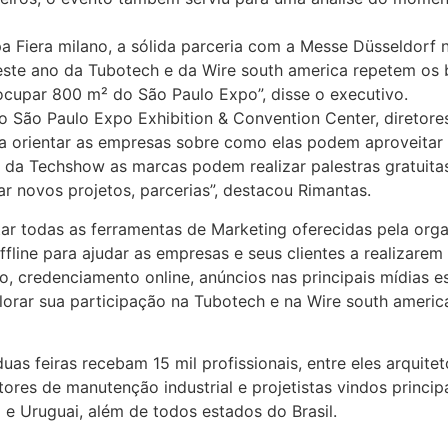
pa Fiera milano, a sólida parceria com a Messe Düsseldorf 
deste ano da Tubotech e da Wire south america repetem os
ocupar 800 m² do São Paulo Expo”, disse o executivo.
o São Paulo Expo Exhibition & Convention Center, diretore
a orientar as empresas sobre como elas podem aproveitar
 da Techshow as marcas podem realizar palestras gratuita
r novos projetos, parcerias”, destacou Rimantas.
r todas as ferramentas de Marketing oferecidas pela organ
fline para ajudar as empresas e seus clientes a realizarem
o, credenciamento online, anúncios nas principais mídias es
lorar sua participação na Tubotech e na Wire south ameri
as feiras recebam 15 mil profissionais, entre eles arquiteto
res de manutenção industrial e projetistas vindos principa
a e Uruguai, além de todos estados do Brasil.