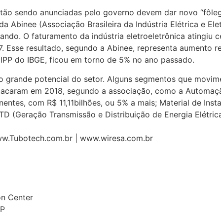
ão sendo anunciadas pelo governo devem dar novo “fôlego”
da Abinee (Associação Brasileira da Indústria Elétrica e El
do. O faturamento da indústria eletroeletrônica atingiu c
. Esse resultado, segundo a Abinee, representa aumento re
 IPP do IBGE, ficou em torno de 5% no ano passado.
o grande potencial do setor. Alguns segmentos que movimen
stacaram em 2018, segundo a associação, como a Automaçã
ntes, com R$ 11,11bilhões, ou 5% a mais; Material de Insta
TD (Geração Transmissão e Distribuição de Energia Elétric
www.Tubotech.com.br | www.wiresa.com.br
on Center
SP