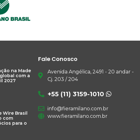
Fale Conosco
pação na Made
Avenida Angélica, 2491 - 20 andar -
 global com a
Cj. 203 / 204
il 2027
+55 (11) 3159-1010
info@fieramilano.com.br
e Wire Brasil
www.fieramilano.com.br
o com
cios para o