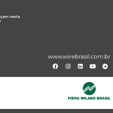
eçam nesta
s
www.wirebrasil.com.br