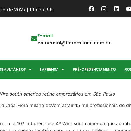
ro de 2027 | 10h às 19h
E-mail
comercial@fieramilano.com.br
 SIMULTÂNEOS
IMPRENSA
PRÉ-CREDENCIAMENTO
RO
Wire south america reúne empresários em São Paulo
a Cipa Fiera milano devem atrair 15 mil profissionais de di
ereiro, a 10ª Tubotech e a 4ª Wire south america que acon
ceiros, o evento também serviu para uma análise do momen