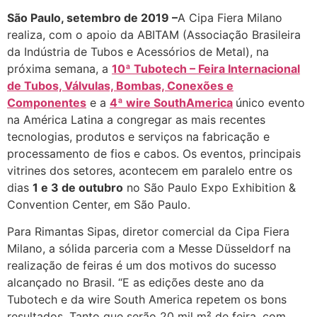
São Paulo, setembro de 2019 –
A Cipa Fiera Milano
realiza, com o apoio da ABITAM (Associação Brasileira
da Indústria de Tubos e Acessórios de Metal), na
próxima semana, a
10ª Tubotech – Feira Internacional
de Tubos, Válvulas, Bombas, Conexões e
Componentes
e a
4ª wire SouthAmerica
único evento
na América Latina a congregar as mais recentes
tecnologias, produtos e serviços na fabricação e
processamento de fios e cabos. Os eventos, principais
vitrines dos setores, acontecem em paralelo entre os
dias
1 e 3 de outubro
no São Paulo Expo Exhibition &
Convention Center, em São Paulo.
Para Rimantas Sipas, diretor comercial da Cipa Fiera
Milano, a sólida parceria com a Messe Düsseldorf na
realização de feiras é um dos motivos do sucesso
alcançado no Brasil. “E as edições deste ano da
Tubotech e da wire South America repetem os bons
resultados. Tanto que serão 20 mil m² de feira, com